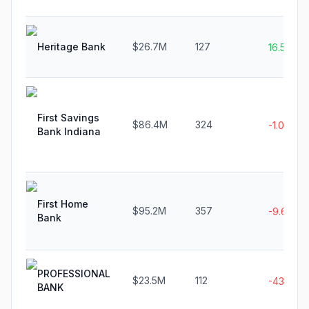
Heritage Bank
$26.7M
127
16.5%
First Savings
$86.4M
324
-1.0%
Bank Indiana
First Home
$95.2M
357
-9.6%
Bank
PROFESSIONAL
$23.5M
112
-43.4%
BANK