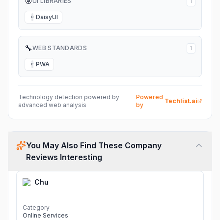
🎯
UI LIBRARIES
1
DaisyUI
D
🔧
WEB STANDARDS
1
PWA
P
Technology detection powered by
Powered
Techlist.ai
advanced web analysis
by
You May Also Find These Company
Reviews Interesting
Chu
Category
Online Services