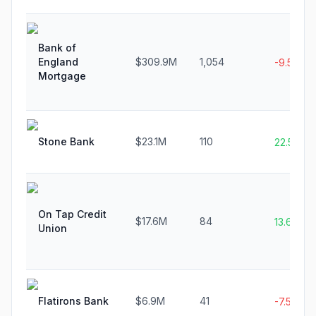
Bank of
England
$309.9M
1,054
-9.5%
Mortgage
Stone Bank
$23.1M
110
22.5%
On Tap Credit
$17.6M
84
13.6%
Union
Flatirons Bank
$6.9M
41
-7.5%