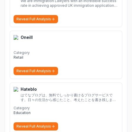
We are Immigration Lawyers with an incredible success
rate in achieving approved UK immigration applications.
Our Immigration Solicitors are here to help.
More
Reveal Full Analysis
Oneill
Category
Retail
Reveal Full Analysis
Hateblo
はてなブログは、無料でしっかり書けるブログサービスで
す。日々の生活から感じたこと、考えたことを書き残しまし
ょう。
Category
Education
Reveal Full Analysis