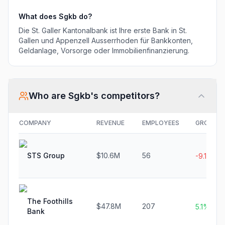
What does
Sgkb
do?
Die St. Galler Kantonalbank ist Ihre erste Bank in St.
Gallen und Appenzell Ausserrhoden für Bankkonten,
Geldanlage, Vorsorge oder Immobilienfinanzierung.
Who are
Sgkb
's competitors?
COMPANY
REVENUE
EMPLOYEES
GROWTH
STS Group
$10.6M
56
-9.1%
The Foothills
$47.8M
207
5.1%
Bank