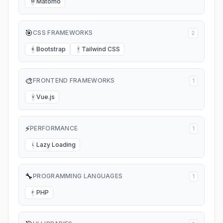
Matomo
M
🎯
CSS FRAMEWORKS
2
Bootstrap
Tailwind CSS
B
T
🎨
FRONTEND FRAMEWORKS
1
Vue.js
V
⚡
PERFORMANCE
1
Lazy Loading
L
🔧
PROGRAMMING LANGUAGES
1
PHP
P