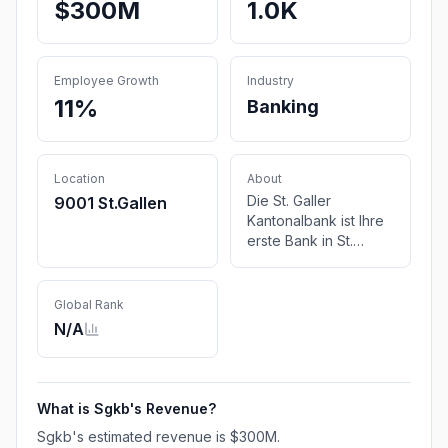
$300M
1.0K
Employee Growth
Industry
11%
Banking
Location
About
Die St. Galler
9001 St.Gallen
Kantonalbank ist Ihre
erste Bank in St.
Gallen und Appenzell
Ausserrhoden für
Bankkonten,
Global Rank
Geldanlage, Vorsorge
N/A
oder
Immobilienfinanzierung.
What is
Sgkb
's Revenue?
Sgkb
's estimated revenue is
$300M
.