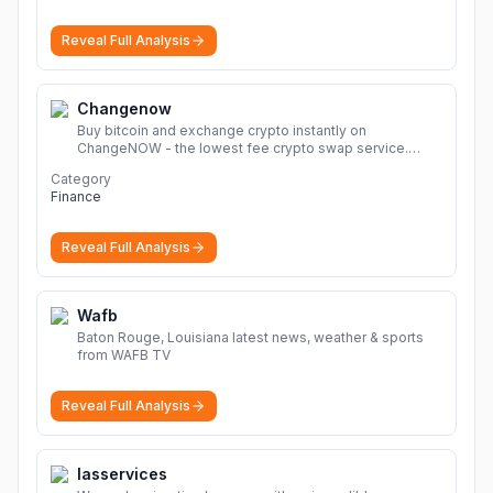
Reveal Full Analysis
Changenow
Buy bitcoin and exchange crypto instantly on
ChangeNOW - the lowest fee crypto swap service.
Enjoy fast, secure, and seamless transactions with a
Category
wide range of supported cryptocurrencies.
More
Finance
Reveal Full Analysis
Wafb
Baton Rouge, Louisiana latest news, weather & sports
from WAFB TV
Reveal Full Analysis
Iasservices