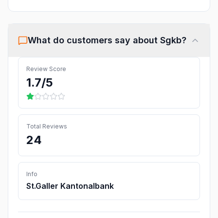
What do customers say about
Sgkb
?
Review Score
1.7
/5
Total Reviews
24
Info
St.Galler Kantonalbank