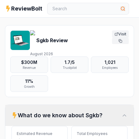
ReviewBolt
Visit
Sgkb
Review
August 2026
$300M
1.7
/5
1,021
Revenue
Trustpilot
Employees
11%
Growth
What do we know about
Sgkb
?
Estimated Revenue
Total Employees