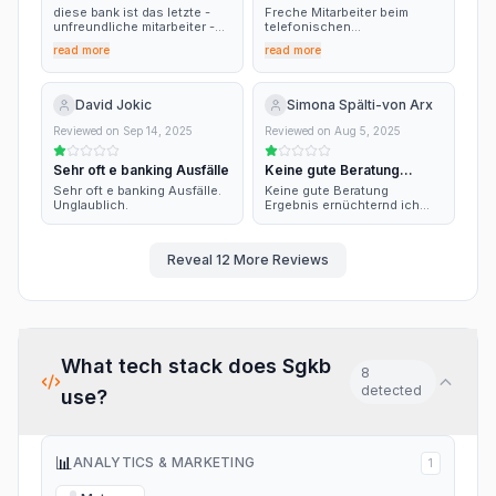
halten.
schlechter Service
diese bank ist das letzte -
Freche Mitarbeiter beim
unfreundliche mitarbeiter -
telefonischen
die sollten gefeuert werden
Beratungszentrum. Ein
read more
read more
Formular zur Auflösung
eines Mieterkautionskonto
ist nur Online verfügbar und
es ist dieser Bank unmöglich
David Jokic
Simona Spälti-von Arx
es per Post zu senden.
Service gleich Null!
Reviewed on
Sep 14, 2025
Reviewed on
Aug 5, 2025
Sehr oft e banking Ausfälle
Keine gute Beratung
Ergebnis…
Sehr oft e banking Ausfälle.
Keine gute Beratung
Unglaublich.
Ergebnis ernüchternd ich
suche eine andere Bank
Reveal
12
More Reviews
What tech stack does
Sgkb
8
detected
use?
📊
ANALYTICS & MARKETING
1