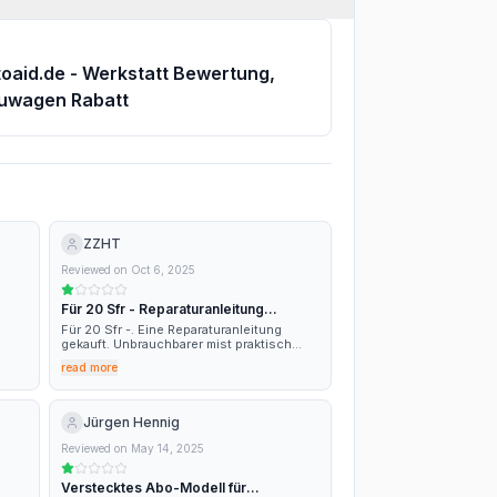
toaid.de - Werkstatt Bewertung,
uwagen Rabatt
ZZHT
Reviewed on
Oct 6, 2025
Für 20 Sfr - Reparaturanleitung
Unbrauchbar
Für 20 Sfr -. Eine Reparaturanleitung
gekauft. Unbrauchbarer mist praktisch
die
alles Elektrische Ist das selbe wie in der
read more
che
Bedienungsanleitung. Wenn man weniger
als ein Stern geben könnte würde ich das
ng
machen.
weit
Jürgen Hennig
nt
Reviewed on
May 14, 2025
ch
en
Verstecktes Abo-Modell für
ger