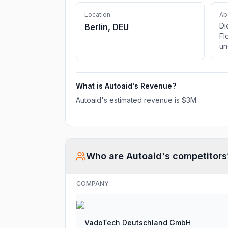
Location
Ab
Di
Berlin, DEU
Fl
un
Si
What is
Autoaid
's Revenue?
Autoaid
's estimated revenue is
$3M
.
Who are
Autoaid
's competitors
COMPANY
VadoTech Deutschland GmbH