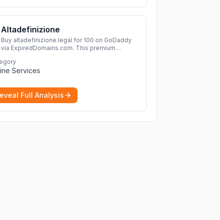
Altadefinizione
Buy altadefinizione.legal for 100 on GoDaddy
via ExpiredDomains.com. This premium
expired .legal domain is ideal for establishing a
egory
strong online identity.
More
ine Services
eveal Full Analysis