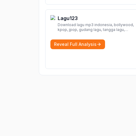
Lagu123
Download lagu mp3 indonesia, bollywood,
kpop, jpop, gudang lagu, tangga lagu,
download lagu gratis, mp3 download, lagu
terbaru, download lagu dj, download musik,
Reveal Full Analysis
planetlagu, download lagu india bollywood,
gudang lagu mp3, download lagu gratis
Mo