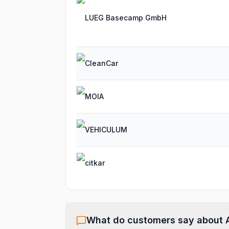
LUEG Basecamp GmbH
CleanCar
MOIA
VEHICULUM
citkar
What do customers say about