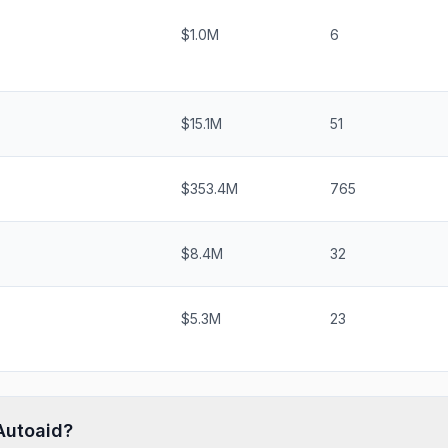
$1.0M
6
$15.1M
51
$353.4M
765
$8.4M
32
$5.3M
23
Autoaid
?