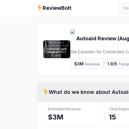
ReviewBolt
Autoaid
Review (
Aug
Die Experten für Connected Ca
jetzt unsere Lösungen.
$3M
1.9
/5
Revenue
Trustp
What do we know about
Autoai
Estimated Revenue
Total Empl
$3M
15