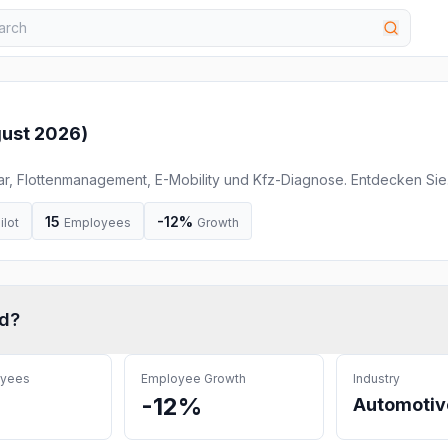
ust 2026
)
r, Flottenmanagement, E-Mobility und Kfz-Diagnose. Entdecken Sie
15
-12%
ilot
Employees
Growth
d
?
oyees
Employee Growth
Industry
-12%
Automotiv