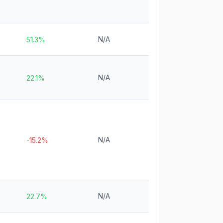
N/A
51.3%
N/A
22.1%
N/A
-15.2%
N/A
22.7%