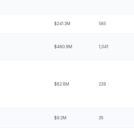
$241.3M
585
$480.9M
1,041
$82.8M
228
$9.2M
35