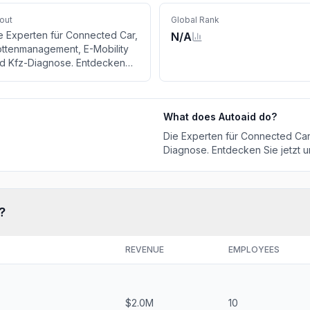
out
Global Rank
e Experten für Connected Car,
N/A
ottenmanagement, E-Mobility
d Kfz-Diagnose. Entdecken
e jetzt unsere Lösungen.
What does
Autoaid
do?
Die Experten für Connected Car
Diagnose. Entdecken Sie jetzt 
?
REVENUE
EMPLOYEES
$2.0M
10